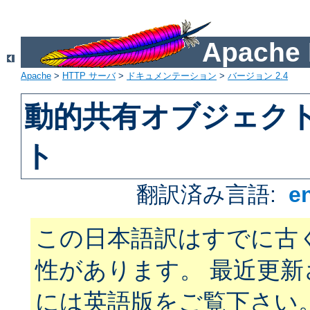
Apach
Apache
>
HTTP サーバ
>
ドキュメンテーション
>
バージョン 2.4
動的共有オブジェクト 
ト
翻訳済み言語:
e
この日本語訳はすでに古
性があります。 最近更
には英語版をご覧下さい