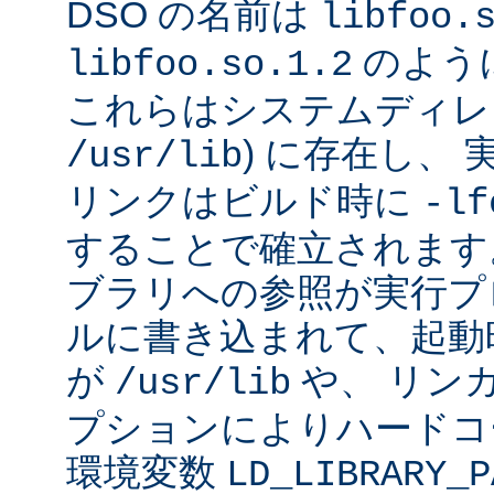
DSO の名前は
libfoo.
のよう
libfoo.so.1.2
これらはシステムディレク
) に存在し、
/usr/lib
リンクはビルド時に
-lf
することで確立されます
ブラリへの参照が実行プ
ルに書き込まれて、起動時に
が
や、 リン
/usr/lib
プションによりハードコ
環境変数
LD_LIBRARY_P